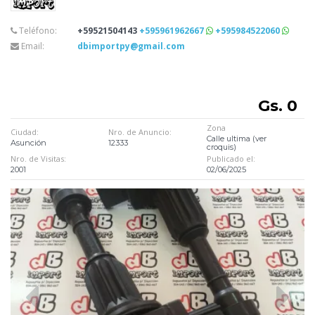
Teléfono:
+59521504143
+595961962667
+595984522060
Email:
dbimportpy@gmail.com
Gs. 0
Zona
Ciudad:
Nro. de Anuncio:
Calle ultima (ver
Asunción
12333
croquis)
Nro. de Visitas:
Publicado el:
2001
02/06/2025