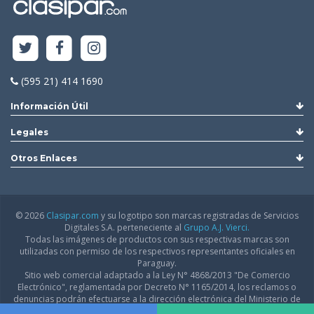
(595 21) 414 1690
Información Útil
Legales
Otros Enlaces
© 2026
Clasipar.com
y su logotipo son marcas registradas de Servicios
Digitales S.A. perteneciente al
Grupo A.J. Vierci.
Todas las imágenes de productos con sus respectivas marcas son
utilizadas con permiso de los respectivos representantes oficiales en
Paraguay.
Sitio web comercial adaptado a la Ley N° 4868/2013 "De Comercio
Electrónico", reglamentada por Decreto N° 1165/2014, los reclamos o
denuncias podrán efectuarse a la dirección electrónica del Ministerio de
Industria y Comercio:
infodgfdce@mic.gov.py