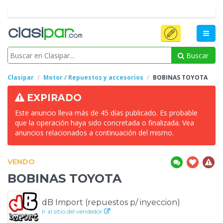
Buscar
Clasipar
Motor / Repuestos y accesorios
BOBINAS
TOYOTA
EXPIRADO
Este anuncio lleva más de 45 días publicado. Es probable
que la operación haya sido concretada o finalizada. Vea
anuncios relacionados a continuación del mismo.
VENDO
BOBINAS
TOYOTA
dB Import (repuestos p/ inyeccion)
Ir al sitio del vendedor