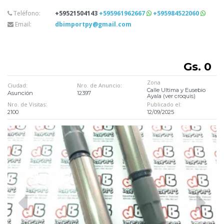
Teléfono:
+59521504143
+595961962667
+595984522060
Email:
dbimportpy@gmail.com
Gs. 0
Zona
Ciudad:
Nro. de Anuncio:
Calle Ultima y Eusebio
Asunción
12397
Ayala (ver croquis)
Nro. de Visitas:
Publicado el:
2100
12/09/2025