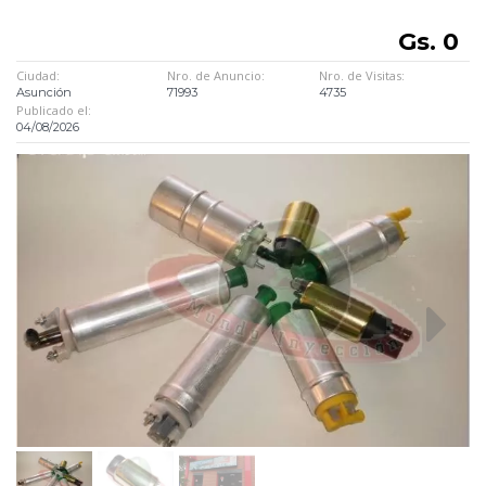
Gs. 0
Ciudad:
Nro. de Anuncio:
Nro. de Visitas:
Asunción
71993
4735
Publicado el:
04/08/2026