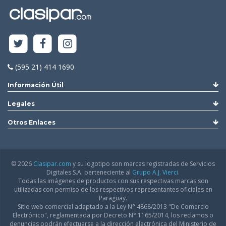
(595 21) 414 1690
Información Útil
Legales
Otros Enlaces
© 2026
Clasipar.com
y su logotipo son marcas registradas de Servicios
Digitales S.A. perteneciente al
Grupo A.J. Vierci.
Todas las imágenes de productos con sus respectivas marcas son
utilizadas con permiso de los respectivos representantes oficiales en
Paraguay.
Sitio web comercial adaptado a la Ley N° 4868/2013 "De Comercio
Electrónico", reglamentada por Decreto N° 1165/2014, los reclamos o
denuncias podrán efectuarse a la dirección electrónica del Ministerio de