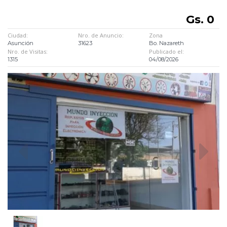
Gs. 0
Ciudad:
Nro. de Anuncio:
Zona
Asunción
31623
Bo. Nazareth
Nro. de Visitas:
Publicado el:
1315
04/08/2026