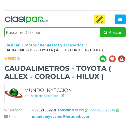
Buscar
Clasipar
Motor / Repuestos y accesorios
CAUDALIMETROS - TOYOTA (
ALLEX - COROLLA - HILUX )
VENDO
CAUDALIMETROS - TOYOTA (
ALLEX - COROLLA - HILUX )
MUNDO INYECCION
Ir al sitio del vendedor
Teléfono:
+59521559231
+595981979791
+595983678647
Email:
mundoinyeccion@hotmail.com