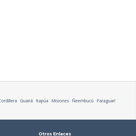
Cordillera
Guairá
Itapúa
Misiones
Ñeembucú
Paraguarí
Otros Enlaces