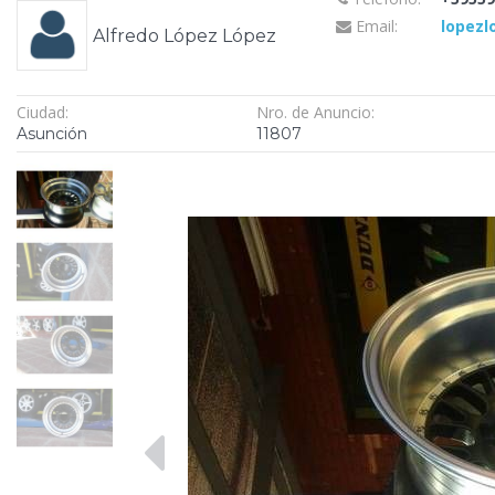
Email:
lopezl
Alfredo López López
Ciudad:
Nro. de Anuncio:
Asunción
11807