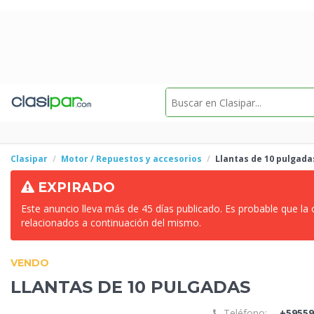
Clasipar
Motor / Repuestos y accesorios
Llantas
de 10 pulgada
EXPIRADO
Este anuncio lleva más de 45 días publicado. Es probable que la
relacionados a continuación del mismo.
VENDO
LLANTAS
DE 10 PULGADAS
Teléfono:
+59559