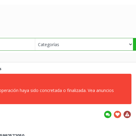
s
 operación haya sido concretada o finalizada. Vea anuncios
5992572050