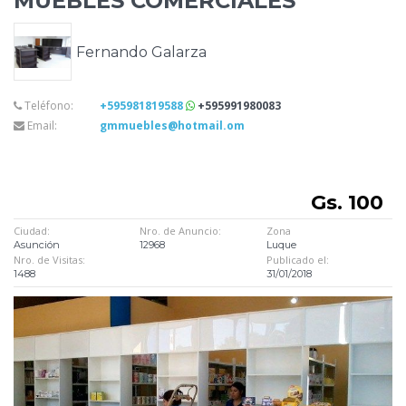
MUEBLES COMERCIALES
Fernando Galarza
Teléfono:
+595981819588
+595991980083
Email:
gmmuebles@hotmail.om
Gs. 100
Ciudad:
Nro. de Anuncio:
Zona
Asunción
12968
Luque
Nro. de Visitas:
Publicado el:
1488
31/01/2018