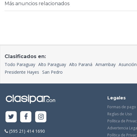
Más anuncios relacionados
Clasificados en:
Todo Paraguay
Alto Paraguay
Alto Paraná
Amambay
Asunción
Presidente Hayes
San Pedro
Legales
Formas de pago
Reglas de Uso
Política de Priva
Advertencia Lega
(595 21) 414 1690
Política de Priv