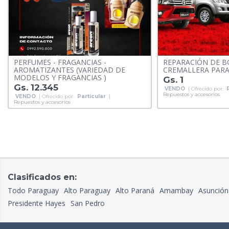
PERFUMES - FRAGANCIAS -
REPARACIÓN DE B
AROMATIZANTES (VARIEDAD DE
CREMALLERA PARA
MODELOS Y FRAGANCIAS )
Gs. 1
Gs. 12.345
VENDO
| Ofrecido por:
Repuestos y accesorios
VENDO
| Ofrecido por:
Particular
|
Repuestos y accesorios
Clasificados en:
Todo Paraguay
Alto Paraguay
Alto Paraná
Amambay
Asunción
Presidente Hayes
San Pedro