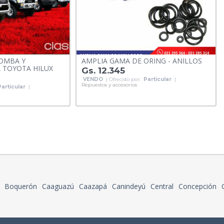
OMBA Y
AMPLIA GAMA DE ORING - ANILLOS
 TOYOTA HILUX
Gs. 12.345
VENDO
| Ofrecido por:
Particular
|
Repuestos y accesorios
Particular
|
Boquerón
Caaguazú
Caazapá
Canindeyú
Central
Concepción