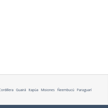
Cordillera
Guairá
Itapúa
Misiones
Ñeembucú
Paraguarí