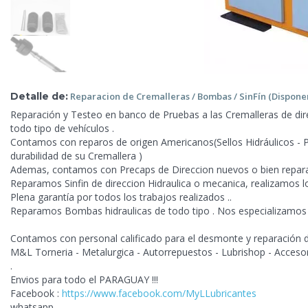
Detalle de:
Reparacion de Cremalleras / Bombas / SinFín (Dispo
Reparación y Testeo en banco de Pruebas a las Cremalleras de dire
todo tipo de vehículos .
Contamos con reparos de origen Americanos(Sellos Hidráulicos - P
durabilidad de su Cremallera )
Ademas, contamos con Precaps de Direccion nuevos o bien repar
Reparamos Sinfin de direccion Hidraulica o mecanica, realizamos l
Plena garantía por todos los trabajos realizados ..
Reparamos Bombas hidraulicas de todo tipo . Nos especializamos en
Contamos con personal calificado para el desmonte y reparación de
M&L Torneria - Metalurgica - Autorrepuestos - Lubrishop - Acceso
.
Envios para todo el PARAGUAY !!!
Facebook :
https://www.facebook.com/MyLLubricantes
whatsapp