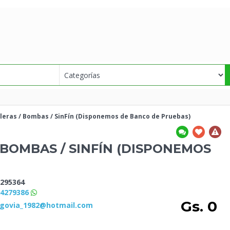
leras / Bombas / SinFín (Disponemos de Banco de
Pruebas)
BOMBAS / SINFÍN (DISPONEMOS
295364
94279386
Gs. 0
egovia_1982@hotmail.com