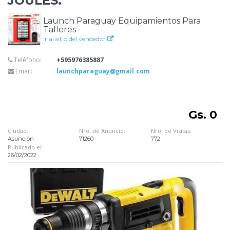
JOULES.
Launch Paraguay Equipamientos Para
Talleres
Ir al sitio del vendedor
Teléfono:
+595976385887
Email:
launchparaguay@gmail.com
Gs. 0
Ciudad:
Nro. de Anuncio:
Nro. de Visitas:
Asunción
71260
772
Publicado el:
26/02/2022