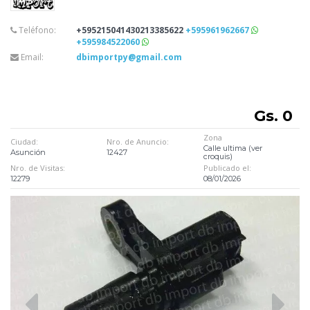
Teléfono:
+595215041430213385622
+595961962667
+595984522060
Email:
dbimportpy@gmail.com
Gs. 0
Zona
Ciudad:
Nro. de Anuncio:
Calle ultima (ver
Asunción
12427
croquis)
Nro. de Visitas:
Publicado el:
12279
08/01/2026