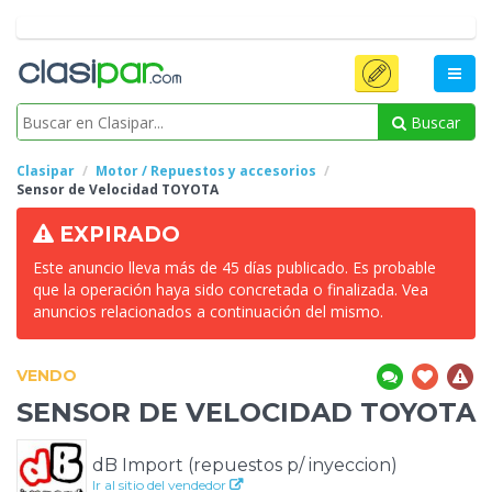
Buscar
Clasipar
Motor / Repuestos y accesorios
Sensor de
Velocidad TOYOTA
EXPIRADO
Este anuncio lleva más de 45 días publicado. Es probable
que la operación haya sido concretada o finalizada. Vea
anuncios relacionados a continuación del mismo.
VENDO
SENSOR DE
VELOCIDAD TOYOTA
dB Import (repuestos p/ inyeccion)
Ir al sitio del vendedor