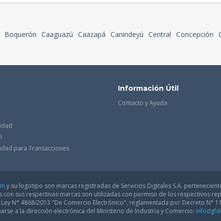
Boquerón
Caaguazú
Caazapá
Canindeyú
Central
Concepción
Información Útil
Contacto y Ayuda
cidad
l
acidad para Transacciones
om
y su logotipo son marcas registradas de Servicios Digitales S.A. pertenecient
con sus respectivas marcas son utilizadas con permiso de los respectivos rep
a Ley N° 4868/2013 "De Comercio Electrónico", reglamentada por Decreto N° 1
arse a la dirección electrónica del Ministerio de Industria y Comercio:
infodgf