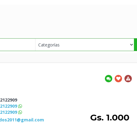
2122909
82122909
82122909
Gs. 1.000
ldos2011@gmail.com