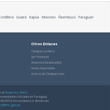
Cordillera
Guairá
Itapúa
Misiones
Ñeembucú
Paraguarí
Otros Enlaces
Clasipar Lockers
Ser Premium
Anuncios Destacados
Aviso Importante
Acerca de Clasipar.com
e al
Grupo A.J. Vierci.
resentantes oficiales en Paraguay.
165/2014, los reclamos o denuncias
dce@mic.gov.py