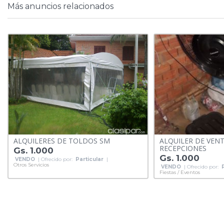
Más anuncios relacionados
ALQUILERES DE TOLDOS SM
ALQUILER DE VEN
RECEPCIONES
Gs. 1.000
Gs. 1.000
VENDO
| Ofrecido por:
Particular
|
Otros Servicios
VENDO
| Ofrecido por:
Fiestas / Eventos