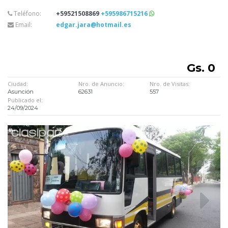
Teléfono:
+59521508869
+595986715216
Email:
edgar.jara@hotmail.es
Gs. 0
Ciudad:
Nro. de Anuncio:
Nro. de Visitas:
Asunción
62631
557
Publicado el:
24/09/2024