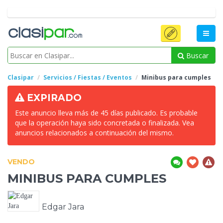
Buscar
Clasipar
Servicios / Fiestas / Eventos
Minibus
para cumples
EXPIRADO
Este anuncio lleva más de 45 días publicado. Es probable
que la operación haya sido concretada o finalizada. Vea
anuncios relacionados a continuación del mismo.
VENDO
MINIBUS
PARA CUMPLES
Edgar Jara