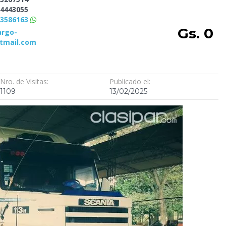
4443055
73586163
Gs. 0
argo-
tmail.com
Nro. de Visitas:
Publicado el:
1109
13/02/2025