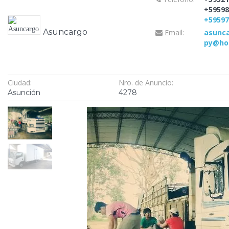
+59598
+5959
Asuncargo
Email:
asunc
py@ho
Ciudad:
Nro. de Anuncio:
Asunción
4278