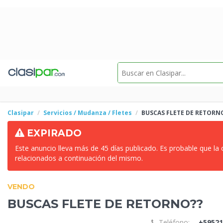
Clasipar
Servicios / Mudanza / Fletes
BUSCAS FLETE
DE RETORN
EXPIRADO
Este anuncio lleva más de 45 días publicado. Es probable que la
relacionados a continuación del mismo.
VENDO
BUSCAS FLETE
DE RETORNO??
Teléfono:
+59521