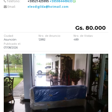
Teléfono:
+59521425995
+595984449633
Email:
eleodigilda@hotmail.com
Gs. 80.000
Ciudad:
Nro. de Anuncio:
Nro. de Visitas:
Asunción
12892
489
Publicado el:
07/08/2026