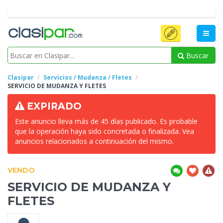
Buscar
Clasipar
Servicios / Mudanza / Fletes
SERVICIO DE
MUDANZA Y FLETES
EXPIRADO
Este anuncio lleva más de 45 días publicado. Es probable
que la operación haya sido concretada o finalizada. Vea
anuncios relacionados a continuación del mismo.
VENDO
SERVICIO DE
MUDANZA Y
FLETES