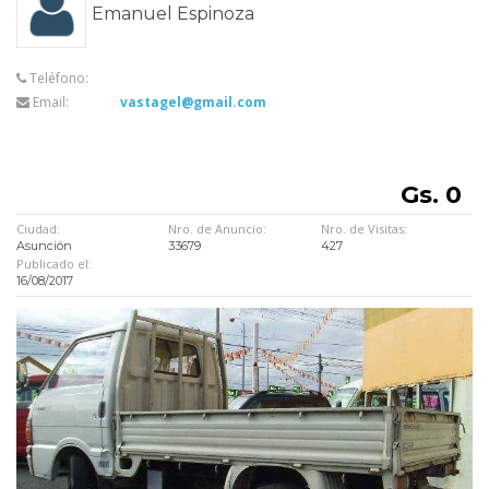
Emanuel Espinoza
Teléfono:
Email:
vastagel@gmail.com
Gs. 0
Ciudad:
Nro. de Anuncio:
Nro. de Visitas:
Asunción
33679
427
Publicado el:
16/08/2017