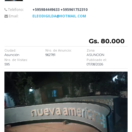
Teléfono:
+595984449633 +595961752310
Email:
ELEODIGILDA@HOTMAIL.COM
Gs. 80.000
Ciudad:
Nro. de Anuncio:
Zona
Asunción
962781
ASUNCION
Nro. de Visitas:
Publicado el:
595
07/08/2026