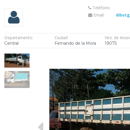
Teléfono:
Email:
dibot
Departamento:
Ciudad:
Nro. de Anun
Central
Fernando de la Mora
19075