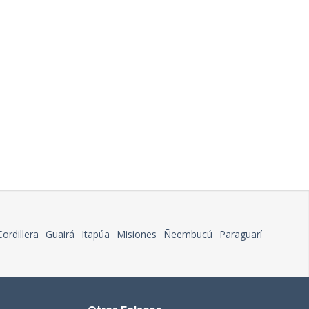
Cordillera
Guairá
Itapúa
Misiones
Ñeembucú
Paraguarí