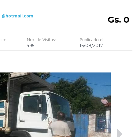
g_@hotmail.com
Gs. 0
cio:
Nro. de Visitas:
Publicado el:
495
16/08/2017