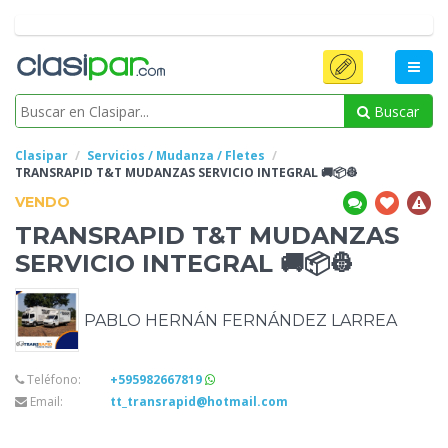
Buscar
Clasipar
Servicios / Mudanza / Fletes
TRANSRAPID T&T
MUDANZAS SERVICIO INTEGRAL 🚚📦👷
VENDO
TRANSRAPID T&T
MUDANZAS
SERVICIO INTEGRAL 🚚📦👷
PABLO HERNÁN FERNÁNDEZ LARREA
Teléfono:
+595982667819
Email:
tt_transrapid@hotmail.com