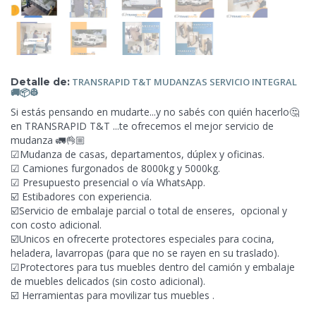
Detalle de:
TRANSRAPID T&T
MUDANZAS SERVICIO INTEGRAL
🚚📦👷
Si estás pensando en mudarte...y no sabés con quién hacerlo🤔
en TRANSRAPID T&T ...te ofrecemos el mejor servicio de
mudanza 🚛👌🏼
☑Mudanza de casas, departamentos, dúplex y oficinas.
☑ Camiones furgonados de 8000kg y 5000kg.
☑ Presupuesto presencial o vía WhatsApp.
☑️ Estibadores con experiencia.
☑️Servicio de embalaje parcial o total de enseres, opcional y
con costo adicional.
☑️Unicos en ofrecerte protectores especiales
para cocina,
heladera, lavarropas (para que no se rayen en su traslado).
☑Protectores para tus muebles dentro del camión y embalaje
de muebles delicados (sin costo adicional).
☑️ Herramientas para movilizar tus muebles .