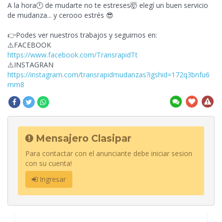
A la hora🕛 de mudarte no te estreses🤯 elegí un buen servicio
de mudanza... y cerooo estrés 😎
👉Podes ver nuestros trabajos y seguirnos en:
⚠️FACEBOOK
https://www.facebook.com/TransrapidTt
⚠️INSTAGRAN
https://instagram.com/transrapidmudanzas?igshid=172q3bnfu6
mm8
Mensajero Clasipar
Para contactar con el anunciante debe iniciar sesion
con su cuenta!
Ingresar