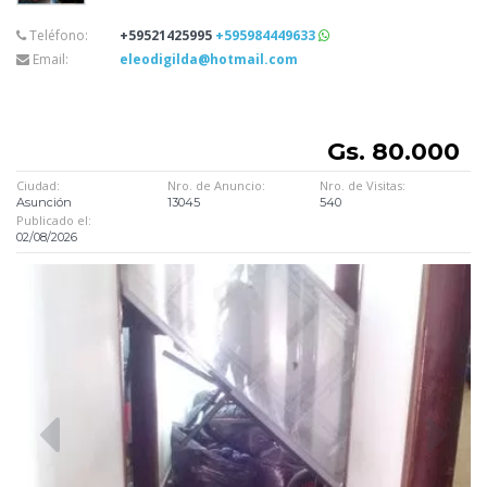
Teléfono:
+59521425995
+595984449633
Email:
eleodigilda@hotmail.com
Gs. 80.000
Ciudad:
Nro. de Anuncio:
Nro. de Visitas:
Asunción
13045
540
Publicado el:
02/08/2026