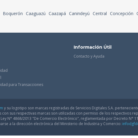
Boquerón
Caaguazú
Caazapá
Canindeyú
Central
Concepción
Información Útil
Contacto y Ayuda
cidad
l
acidad para Transacciones
om
y su logotipo son marcas registradas de Servicios Digitales S.A. pertenecient
con sus respectivas marcas son utilizadas con permiso de los respectivos rep
a Ley N° 4868/2013 "De Comercio Electrónico", reglamentada por Decreto N° 1
arse a la dirección electrónica del Ministerio de Industria y Comercio:
infodgf