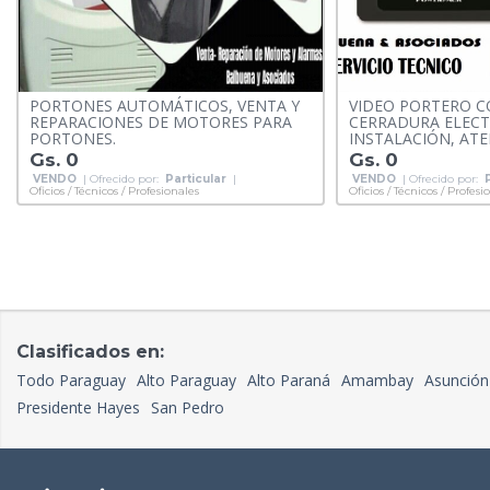
PORTONES AUTOMÁTICOS, VENTA Y
VIDEO PORTERO C
REPARACIONES DE MOTORES PARA
CERRADURA ELECT
PORTONES.
INSTALACIÓN, ATE
Gs. 0
Gs. 0
VENDO
| Ofrecido por:
Particular
|
VENDO
| Ofrecido por:
Oficios / Técnicos / Profesionales
Oficios / Técnicos / Profesi
Clasificados en:
Todo Paraguay
Alto Paraguay
Alto Paraná
Amambay
Asunción
Presidente Hayes
San Pedro