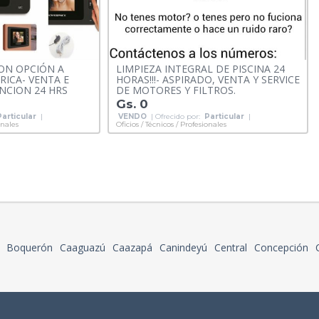
ON OPCIÓN A
LIMPIEZA INTEGRAL DE PISCINA 24
RICA- VENTA E
HORAS!!!- ASPIRADO, VENTA Y SERVICE
NCION 24 HRS
DE MOTORES Y FILTROS.
Gs. 0
Particular
|
VENDO
| Ofrecido por:
Particular
|
onales
Oficios / Técnicos / Profesionales
Boquerón
Caaguazú
Caazapá
Canindeyú
Central
Concepción