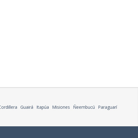
Cordillera
Guairá
Itapúa
Misiones
Ñeembucú
Paraguarí