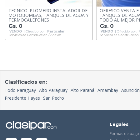
TECNICO. PLOMERO INSTALADOR DE
OFRESCO VENTA E
MOTOBOMBAS, TANQUES DE AGUA Y
TANQUES DE AGU
TERMOCALEFONES
TODO AL MEJOR P
Gs. 0
Gs. 0
VENDO
| Ofrecido por:
Particular
|
VENDO
| Ofrecido por:
Servicios de Construcción / Anexos
Servicios de Construcción
Clasificados en:
Todo Paraguay
Alto Paraguay
Alto Paraná
Amambay
Asunción
Presidente Hayes
San Pedro
Legales
Formas de pago