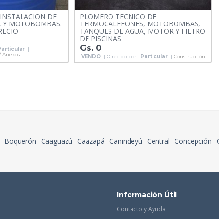
 INSTALACION DE
PLOMERO TECNICO DE
A Y MOTOBOMBAS.
TERMOCALEFONES, MOTOBOMBAS,
RECIO
TANQUES DE AGUA, MOTOR Y FILTRO
DE PISCINAS
Gs. 0
Particular
|
 / Anexos
VENDO
| Ofrecido por:
Particular
|
Construcción
Boquerón
Caaguazú
Caazapá
Canindeyú
Central
Concepción
Información Útil
Contacto y Ayuda