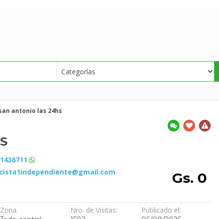
san antonio
las 24hs
S
81436711
icista1independiente@gmail.com
Gs. 0
Zona
Nro. de Visitas:
Publicado el: