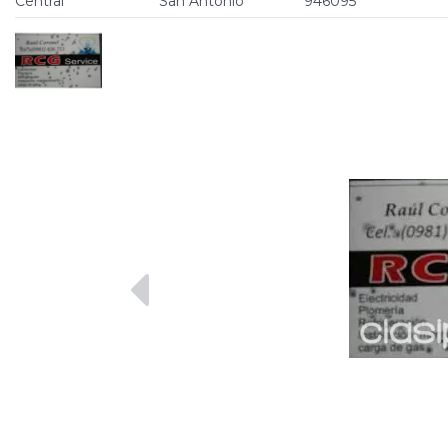
Central
San Antonio
946095