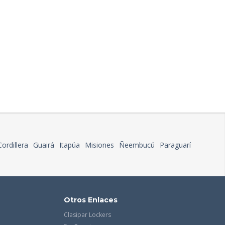
Cordillera
Guairá
Itapúa
Misiones
Ñeembucú
Paraguarí
Otros Enlaces
Clasipar Lockers