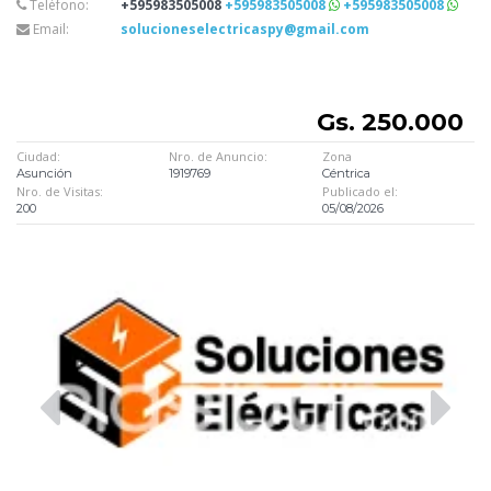
Teléfono:
+595983505008
+595983505008
+595983505008
Email:
solucioneselectricaspy@gmail.com
Gs. 250.000
Ciudad:
Nro. de Anuncio:
Zona
Asunción
1919769
Céntrica
Nro. de Visitas:
Publicado el:
200
05/08/2026