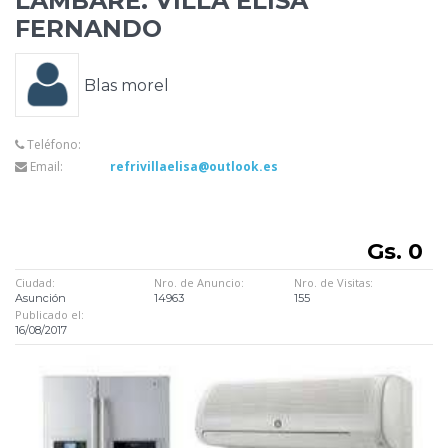
LAMBARE. VILLA ELISA
FERNANDO
Blas morel
Teléfono:
Email:
refrivillaelisa@outlook.es
Gs. 0
Ciudad:
Nro. de Anuncio:
Nro. de Visitas:
Asunción
14963
155
Publicado el:
16/08/2017