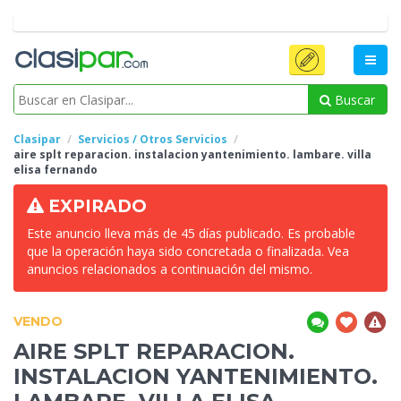
Buscar
Clasipar
Servicios / Otros Servicios
aire splt reparacion.
instalacion yantenimiento. lambare. villa
elisa fernando
EXPIRADO
Este anuncio lleva más de 45 días publicado. Es probable
que la operación haya sido concretada o finalizada. Vea
anuncios relacionados a continuación del mismo.
VENDO
AIRE SPLT REPARACION.
INSTALACION YANTENIMIENTO.