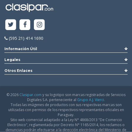
(595 21) 414 1690
Información Útil
Legales
Otros Enlaces
© 2026
Clasipar.com
y su logotipo son marcas registradas de Servicios
Digitales S.A. perteneciente al
Grupo A.J. Vierci.
Todas las imágenes de productos con sus respectivas marcas son
utilizadas con permiso de los respectivos representantes oficiales en
Paraguay.
Sitio web comercial adaptado a la Ley N° 4868/2013 "De Comercio
Electrónico", reglamentada por Decreto N° 1165/2014, los reclamos o
denuncias podrán efectuarse a la dirección electrónica del Ministerio de