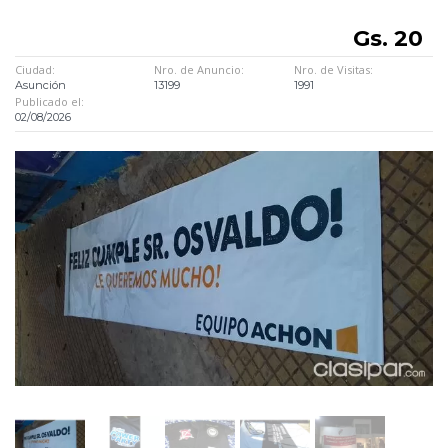
Gs. 20
Ciudad:
Nro. de Anuncio:
Nro. de Visitas:
Asunción
13199
1991
Publicado el:
02/08/2026