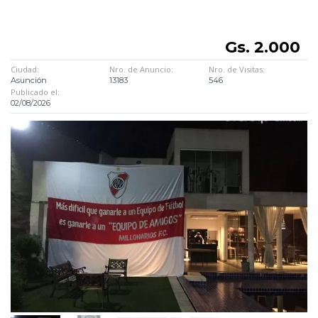
Gs. 2.000
Ciudad:
Nro. de Anuncio:
Nro. de Visitas:
Asunción
13183
546
Publicado el:
02/08/2026