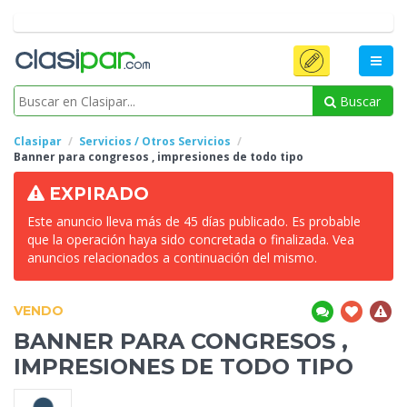
Buscar
Clasipar
Servicios / Otros Servicios
Banner para congresos , impresiones de todo
tipo
EXPIRADO
Este anuncio lleva más de 45 días publicado. Es probable
que la operación haya sido concretada o finalizada. Vea
anuncios relacionados a continuación del mismo.
VENDO
BANNER PARA CONGRESOS ,
IMPRESIONES DE TODO
TIPO