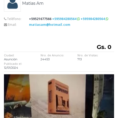
Matias Am
Teléfono:
+59521677566
+595984280564
+595984280564
Email:
matiasam@hotmail.com
Gs. 0
Ciudad:
Nro. de Anuncio:
Nro. de Visitas:
Asunción
24453
713
Publicado el:
12/01/2024