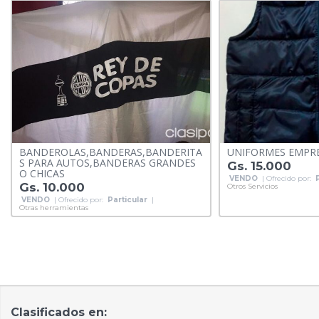
BANDEROLAS,BANDERAS,BANDERITA
UNIFORMES EMPRE
S PARA AUTOS,BANDERAS GRANDES
Gs. 15.000
O CHICAS
VENDO
| Ofrecido por:
Gs. 10.000
Otros Servicios
VENDO
| Ofrecido por:
Particular
|
Otras herramientas
Clasificados en: