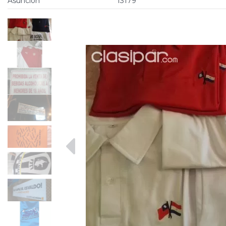
Asunción
13179