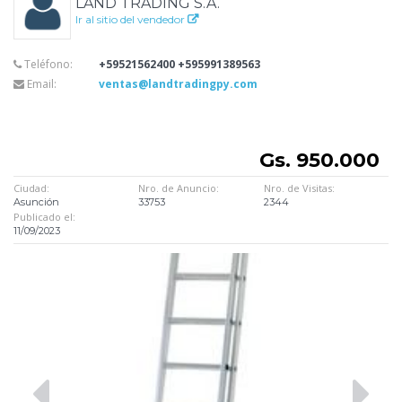
LAND TRADING S.A.
Ir al sitio del vendedor
Teléfono:
+59521562400 +595991389563
Email:
ventas@landtradingpy.com
Gs. 950.000
Ciudad:
Nro. de Anuncio:
Nro. de Visitas:
Asunción
33753
2344
Publicado el:
11/09/2023