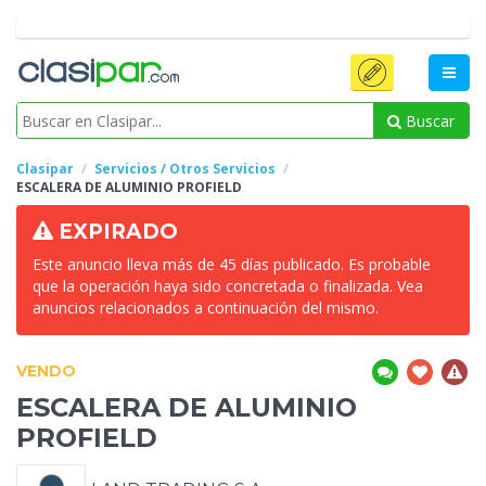
Buscar
Clasipar
Servicios / Otros Servicios
ESCALERA DE
ALUMINIO PROFIELD
EXPIRADO
Este anuncio lleva más de 45 días publicado. Es probable
que la operación haya sido concretada o finalizada. Vea
anuncios relacionados a continuación del mismo.
VENDO
ESCALERA DE
ALUMINIO
PROFIELD