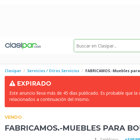
Clasipar
Servicios / Otros Servicios
FABRICAMOS.-Muebles para 
EXPIRADO
Este anuncio lleva más de 45 días publicado. Es probable que la
relacionados a continuación del mismo.
VENDO
FABRICAMOS.-MUEBLES PARA BO
Teléfono:
+5959