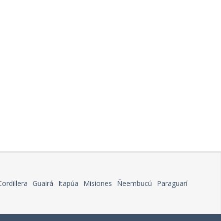
Cordillera
Guairá
Itapúa
Misiones
Ñeembucú
Paraguarí