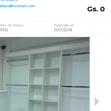
bles@hotmail.com
Gs. 0
Nro. de Visitas:
Publicado el:
3932
31/01/2018