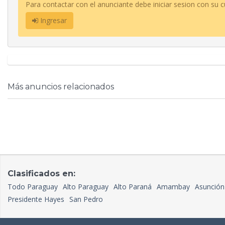
Para contactar con el anunciante debe iniciar sesion con su c
Ingresar
Más anuncios relacionados
Clasificados en:
Todo Paraguay
Alto Paraguay
Alto Paraná
Amambay
Asunción
Presidente Hayes
San Pedro