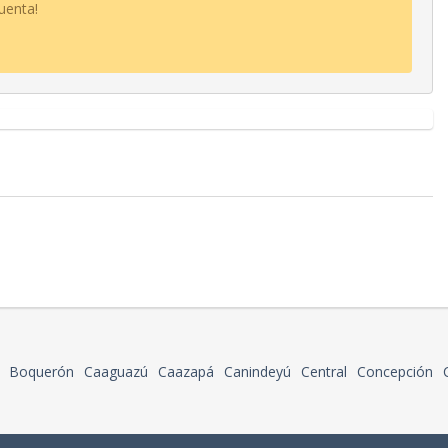
uenta!
Boquerón
Caaguazú
Caazapá
Canindeyú
Central
Concepción