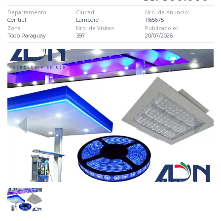
Departamento:
Ciudad:
Nro. de Anuncio:
Central
Lambaré
1165675
Zona
Nro. de Visitas:
Publicado el:
Todo Paraguay
397
20/07/2026