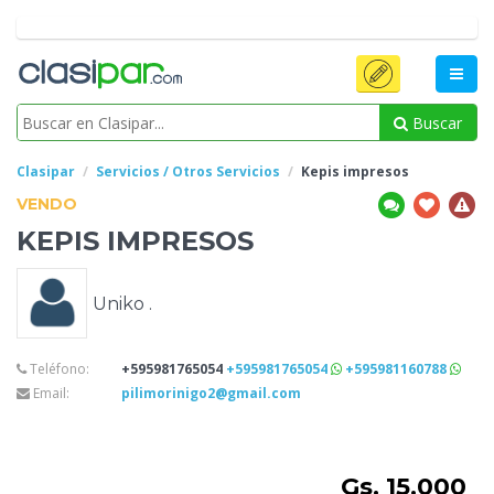
Buscar
Clasipar
Servicios / Otros Servicios
Kepis
impresos
VENDO
KEPIS
IMPRESOS
Uniko .
Teléfono:
+595981765054
+595981765054
+595981160788
Email:
pilimorinigo2@gmail.com
Gs. 15.000