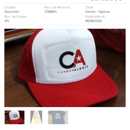
Ciudad:
Nro. de Anuncio:
Zona
Asunción
2156804
Centro - Sajonia
Nro. de Visitas:
Publicado el:
105
08/08/2026