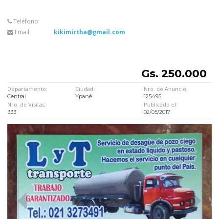
Teléfono:
Email:
kikimirtha@gmail.com
Gs. 250.000
Departamento:
Ciudad:
Nro. de Anuncio:
Central
Ypané
125495
Nro. de Visitas:
Publicado el:
333
02/05/2017