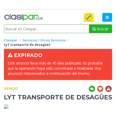
Buscar
Clasipar
Servicios / Otros Servicios
LyT transporte de
desagües
EXPIRADO
Este anuncio lleva más de 45 días publicado. Es probable
que la operación haya sido concretada o finalizada. Vea
anuncios relacionados a continuación del mismo.
VENDO
LYT TRANSPORTE DE
DESAGÜES