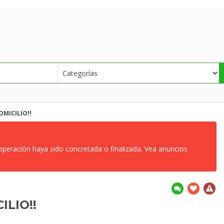
OMICILIO!!
 operación haya sido concretada o finalizada. Vea anuncios
ILIO!!