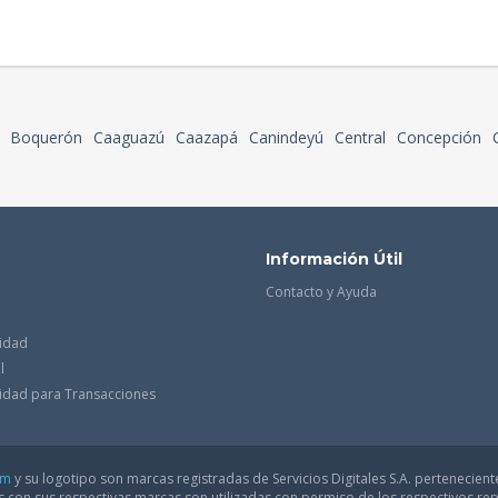
Boquerón
Caaguazú
Caazapá
Canindeyú
Central
Concepción
Información Útil
Contacto y Ayuda
cidad
l
acidad para Transacciones
om
y su logotipo son marcas registradas de Servicios Digitales S.A. pertenecient
con sus respectivas marcas son utilizadas con permiso de los respectivos rep