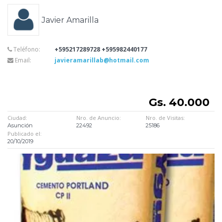
Javier Amarilla
Teléfono:
+595217289728 +595982440177
Email:
javieramarillab@hotmail.com
Gs. 40.000
Ciudad:
Nro. de Anuncio:
Nro. de Visitas:
Asunción
22492
25186
Publicado el:
20/10/2019