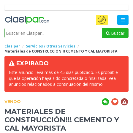
Buscar
Clasipar
Servicios / Otros Servicios
Materiales de CONSTRUCCIÓN!!!
CEMENTO Y CAL MAYORISTA
EXPIRADO
Este anuncio lleva más de 45 días publicado. Es probable
que la operación haya sido concretada o finalizada. Vea
anuncios relacionados a continuación del mismo.
VENDO
MATERIALES DE
CONSTRUCCIÓN!!!
CEMENTO Y
CAL MAYORISTA