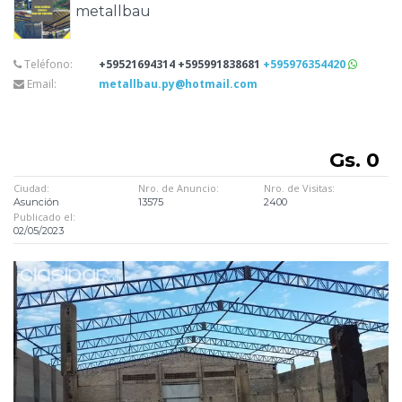
metallbau
Teléfono:
+59521694314 +595991838681
+595976354420
Email:
metallbau.py@hotmail.com
Gs. 0
Ciudad:
Nro. de Anuncio:
Nro. de Visitas:
Asunción
13575
2400
Publicado el:
02/05/2023