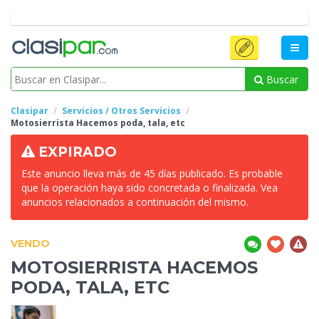
Buscar
Clasipar
Servicios / Otros Servicios
Motosierrista Hacemos
poda, tala, etc
EXPIRADO
Este anuncio lleva más de 45 días publicado. Es probable
que la operación haya sido concretada o finalizada. Vea
anuncios relacionados a continuación del mismo.
VENDO
MOTOSIERRISTA HACEMOS
PODA, TALA, ETC