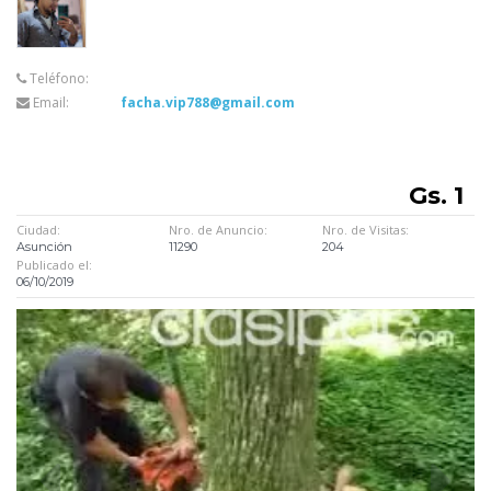
Teléfono:
Email:
facha.vip788@gmail.com
Gs. 1
Ciudad:
Nro. de Anuncio:
Nro. de Visitas:
Asunción
11290
204
Publicado el:
06/10/2019