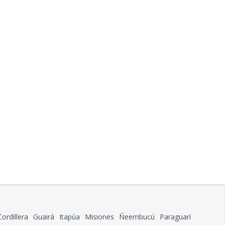
Cordillera
Guairá
Itapúa
Misiones
Ñeembucú
Paraguarí