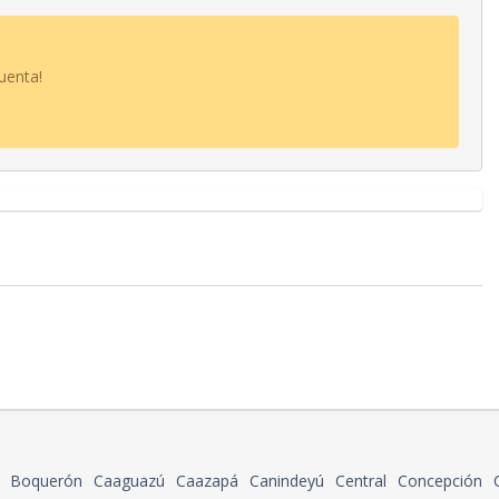
uenta!
Boquerón
Caaguazú
Caazapá
Canindeyú
Central
Concepción