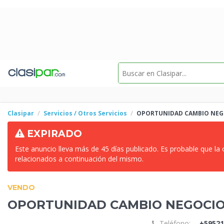
Clasipar
Servicios / Otros Servicios
OPORTUNIDAD CAMBIO
NEG
EXPIRADO
Este anuncio lleva más de 45 días publicado. Es probable que la
relacionados a continuación del mismo.
VENDO
OPORTUNIDAD CAMBIO
NEGOCI
Teléfono:
+59521