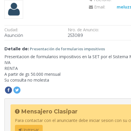
Email:
meluz
Ciudad:
Nro. de Anuncio:
Asunción
253089
Detalle de:
Presentación de
formularios impositivos
Presentacion de
formularios impositivos en la SET por el Sistema
IVA
RENTA
A partir de gs 50.000 mensual
Su consulta no molesta
Mensajero Clasipar
Para contactar con el anunciante debe iniciar sesion con su c
Ingresar