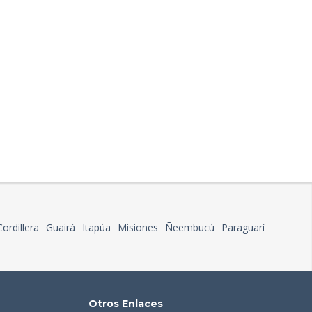
Cordillera
Guairá
Itapúa
Misiones
Ñeembucú
Paraguarí
Otros Enlaces