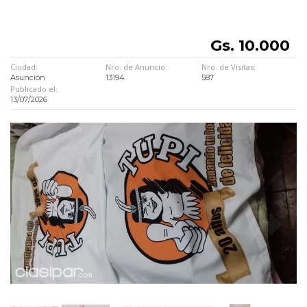
Gs. 10.000
Ciudad:
Nro. de Anuncio:
Nro. de Visitas:
Asunción
13194
587
Publicado el:
13/07/2026