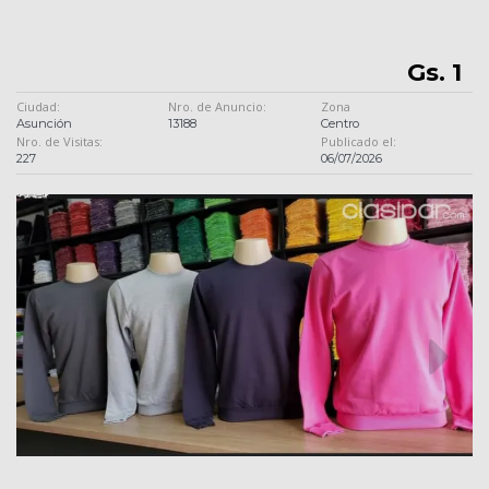
Gs. 1
Ciudad:
Nro. de Anuncio:
Zona
Asunción
13188
Centro
Nro. de Visitas:
Publicado el:
227
06/07/2026