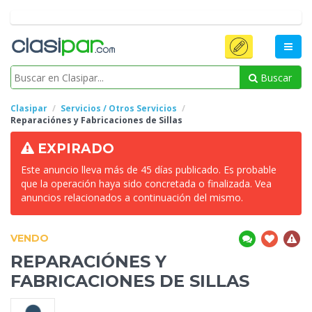
Buscar
Clasipar
Servicios / Otros Servicios
Reparaciónes y
Fabricaciones de Sillas
EXPIRADO
Este anuncio lleva más de 45 días publicado. Es probable
que la operación haya sido concretada o finalizada. Vea
anuncios relacionados a continuación del mismo.
VENDO
REPARACIÓNES Y
FABRICACIONES DE SILLAS