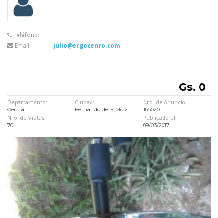
Teléfono:
Email:
julio@ergocenro.com
Gs. 0
Departamento:
Ciudad:
Nro. de Anuncio:
Central
Fernando de la Mora
165020
Nro. de Visitas:
Publicado el:
70
09/03/2017