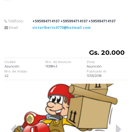
Teléfono:
+595994714107 +595994714107 +595994714107
Email:
victorlberto4770@hotmail.com
Gs. 20.000
Ciudad:
Nro. de Anuncio:
Zona
Asunción
1109843
Asuncion
Nro. de Visitas:
Publicado el:
42
11/05/2018