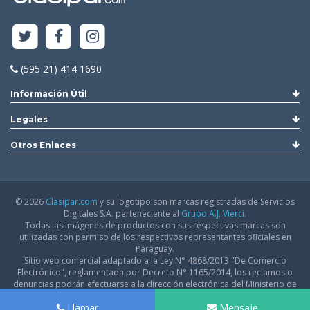
(595 21) 414 1690
Información Útil
Legales
Otros Enlaces
© 2026
Clasipar.com
y su logotipo son marcas registradas de Servicios
Digitales S.A. perteneciente al
Grupo A.J. Vierci.
Todas las imágenes de productos con sus respectivas marcas son
utilizadas con permiso de los respectivos representantes oficiales en
Paraguay.
Sitio web comercial adaptado a la Ley N° 4868/2013 "De Comercio
Electrónico", reglamentada por Decreto N° 1165/2014, los reclamos o
denuncias podrán efectuarse a la dirección electrónica del Ministerio de
Industria y Comercio:
infodgfdce@mic.gov.py
Llamar
Mensaje