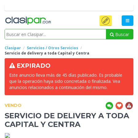
Buscar
Clasipar
Servicios / Otros Servicios
Servicio de delivery a
toda Capital y Centra
EXPIRADO
Este anuncio lleva más de 45 días publicado. Es probable
que la operación haya sido concretada o finalizada. Vea
anuncios relacionados a continuación del mismo.
VENDO
SERVICIO DE DELIVERY A
TODA
CAPITAL Y CENTRA