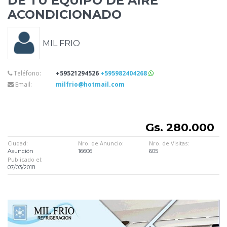
DE TU EQUIPO
DE AIRE
ACONDICIONADO
MIL FRIO
Teléfono:
+59521294526
+595982404268
Email:
milfrio@hotmail.com
Gs. 280.000
Ciudad:
Nro. de Anuncio:
Nro. de Visitas:
Asunción
16606
605
Publicado el:
07/03/2018