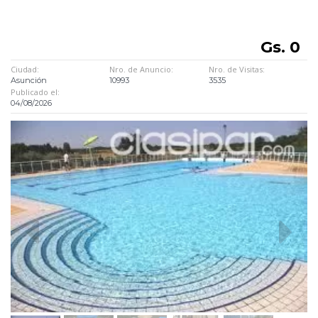
Gs. 0
Ciudad:
Nro. de Anuncio:
Nro. de Visitas:
Asunción
10993
3535
Publicado el:
04/08/2026