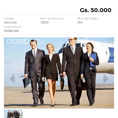
Gs. 50.000
Ciudad:
Nro. de Anuncio:
Nro. de Visitas:
Asunción
33033
264
Publicado el:
05/08/2026