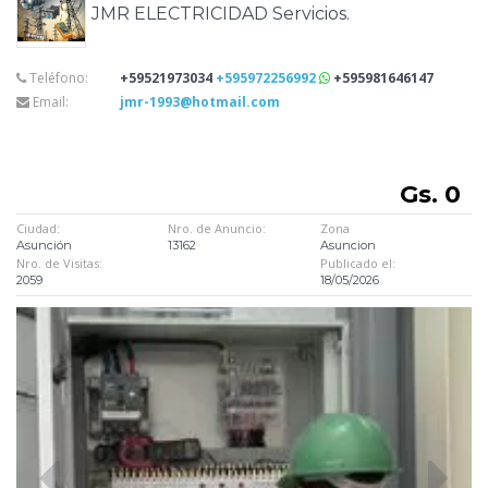
JMR ELECTRICIDAD Servicios.
Teléfono:
+59521973034
+595972256992
+595981646147
Email:
jmr-1993@hotmail.com
Gs. 0
Ciudad:
Nro. de Anuncio:
Zona
Asunción
13162
Asuncion
Nro. de Visitas:
Publicado el:
2059
18/05/2026