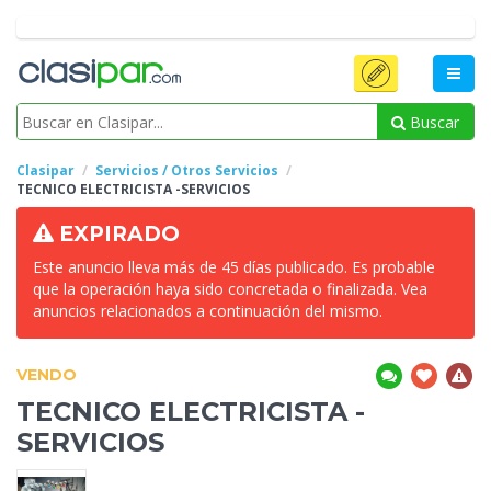
Buscar
Clasipar
Servicios / Otros Servicios
TECNICO
ELECTRICISTA -SERVICIOS
EXPIRADO
Este anuncio lleva más de 45 días publicado. Es probable
que la operación haya sido concretada o finalizada. Vea
anuncios relacionados a continuación del mismo.
VENDO
TECNICO
ELECTRICISTA -
SERVICIOS