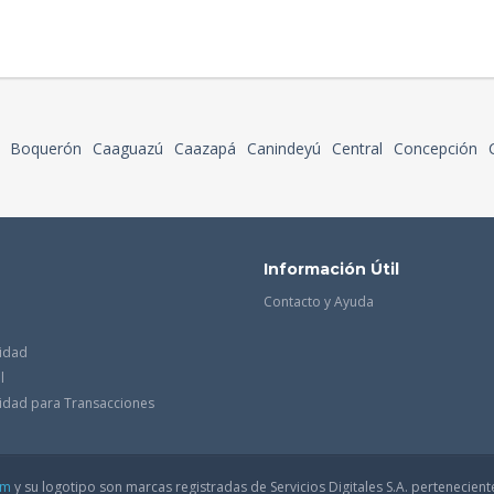
Boquerón
Caaguazú
Caazapá
Canindeyú
Central
Concepción
Información Útil
Contacto y Ayuda
cidad
l
acidad para Transacciones
om
y su logotipo son marcas registradas de Servicios Digitales S.A. pertenecient