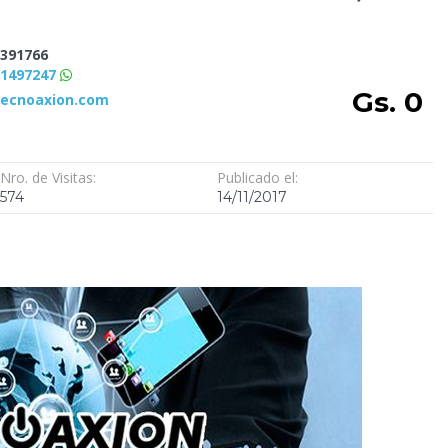
391766
81497247
Gs. 0
tecnoaxion.com
Nro. de Visitas:
Publicado el:
574
14/11/2017