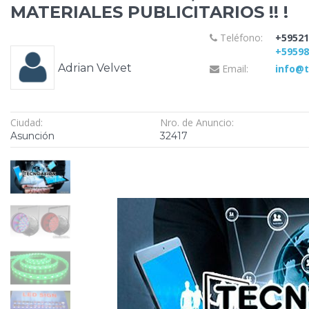
MATERIALES PUBLICITARIOS !! !
Teléfono:
+59521
+5959
Adrian Velvet
Email:
info@
Ciudad:
Nro. de Anuncio:
Asunción
32417