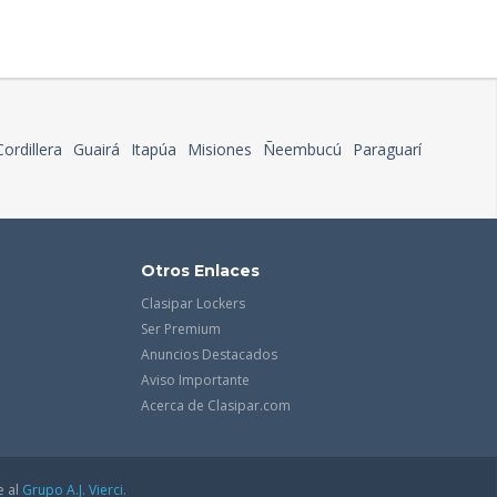
Cordillera
Guairá
Itapúa
Misiones
Ñeembucú
Paraguarí
Otros Enlaces
Clasipar Lockers
Ser Premium
Anuncios Destacados
Aviso Importante
Acerca de Clasipar.com
e al
Grupo A.J. Vierci.