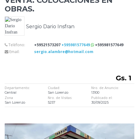
VENTA. COLOCACIONES EN
OBRAS.
Sergio Dario Insfran
Teléfono:
+59521573207
+595981577649
+595981577649
Email:
sergio.alambre@hotmail.com
Gs. 1
Departamento:
Ciudad:
Nro. de Anuncio:
Central
San Lorenzo
13100
Zona
Nro. de Visitas:
Publicado el:
San Lorenzo
5257
30/09/2025