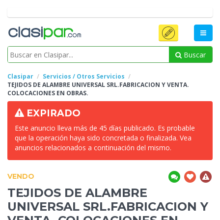
Buscar
Clasipar
Servicios / Otros Servicios
TEJIDOS DE ALAMBRE UNIVERSAL
SRL.FABRICACION Y VENTA.
COLOCACIONES EN OBRAS.
EXPIRADO
Este anuncio lleva más de 45 días publicado. Es probable
que la operación haya sido concretada o finalizada. Vea
anuncios relacionados a continuación del mismo.
VENDO
TEJIDOS DE ALAMBRE
UNIVERSAL
SRL.FABRICACION Y