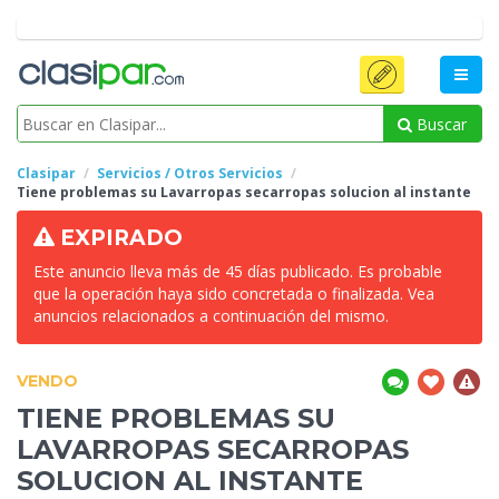
Buscar
Clasipar
Servicios / Otros Servicios
Tiene problemas su Lavarropas secarropas solucion al
instante
EXPIRADO
Este anuncio lleva más de 45 días publicado. Es probable
que la operación haya sido concretada o finalizada. Vea
anuncios relacionados a continuación del mismo.
VENDO
TIENE PROBLEMAS SU
LAVARROPAS SECARROPAS
SOLUCION AL
INSTANTE